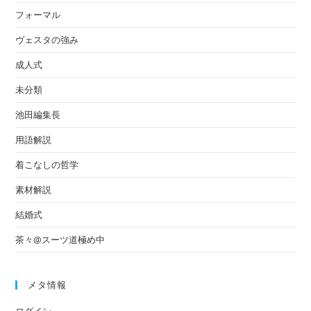
フォーマル
ヴェスタの強み
成人式
未分類
池田編集長
用語解説
着こなしの哲学
素材解説
結婚式
茶々@スーツ道極め中
メタ情報
ログイン