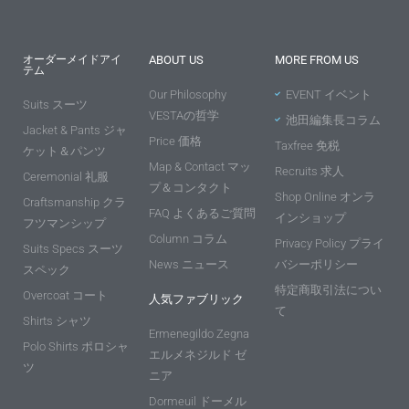
オーダーメイドアイ
ABOUT US
MORE FROM US
テム
Our Philosophy
EVENT イベント
Suits スーツ
VESTAの哲学
池田編集長コラム
Jacket & Pants ジャ
Price 価格
Taxfree 免税
ケット＆パンツ
Map & Contact マッ
Recruits 求人
Ceremonial 礼服
プ＆コンタクト
Shop Online オンラ
Craftsmanship クラ
FAQ よくあるご質問
インショップ
フツマンシップ
Column コラム
Privacy Policy プライ
Suits Specs スーツ
News ニュース
バシーポリシー
スペック
特定商取引法につい
Overcoat コート
人気ファブリック
て
Shirts シャツ
Ermenegildo Zegna
Polo Shirts ポロシャ
エルメネジルド ゼ
ツ
ニア
Dormeuil ドーメル