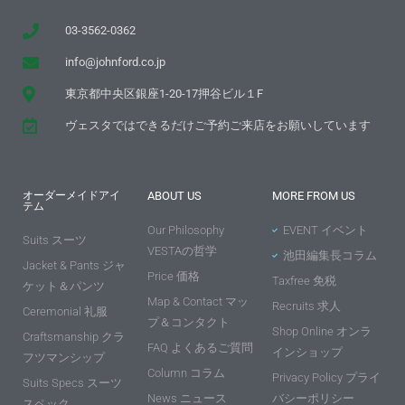
03-3562-0362
info@johnford.co.jp
東京都中央区銀座1-20-17押谷ビル１F
ヴェスタではできるだけご予約ご来店をお願いしています
オーダーメイドアイ
ABOUT US
MORE FROM US
テム
Our Philosophy
EVENT イベント
Suits スーツ
VESTAの哲学
池田編集長コラム
Jacket & Pants ジャ
Price 価格
Taxfree 免税
ケット＆パンツ
Map & Contact マッ
Recruits 求人
Ceremonial 礼服
プ＆コンタクト
Shop Online オンラ
Craftsmanship クラ
FAQ よくあるご質問
インショップ
フツマンシップ
Column コラム
Privacy Policy プライ
Suits Specs スーツ
News ニュース
バシーポリシー
スペック