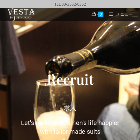
TEL 03-3562-0362
メニュー
0
Recruit
求人
Let's make gentlemen's life happier
with tailor made suits