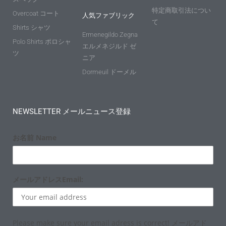
特定商取引法につい
Overcoat コート
人気ファブリック
て
Shirts シャツ
Ermenegildo Zegna
Polo Shirts ポロシャ
エルメネジルド ゼ
ツ
ニア
Dormeuil ドーメル
NEWSLETTER メールニュース登録
お名前 Name
メールアドレスEmail:
Please make sure your email adress is correct! メールアド