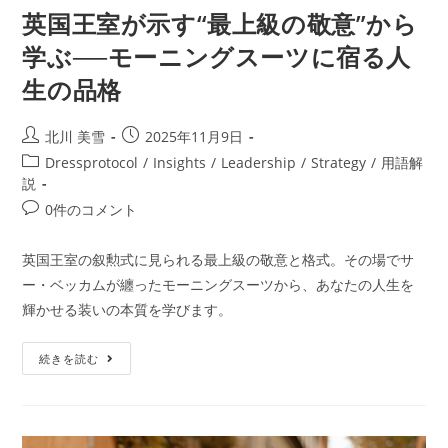
英国王室が示す“最上級の敬意”から
学ぶ──モーニングスーツに宿る人
生の品格
北川 美雪
2025年11月9日
Dressprotocol
/
Insights
/
Leadership
/
Strategy
/
用語解
説
0件のコメント
英国王室の叙勲式に見られる最上級の敬意と格式。その場でサ
ー・ベッカムが纏ったモーニングスーツから、あなたの人生を
輝かせる装いの本質を学びます。
続きを読む