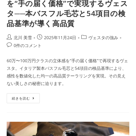
を“手の届く価格”で実現するヴェス
タ──本バスフル毛芯と54項目の検
品基準が導く高品質
北川 美雪
2025年11月24日
ヴェスタの強み
0件のコメント
60万〜100万円クラスの立体感を“手の届く価格”で再現するヴェ
スタ。イタリア製本バスフル毛芯と54項目の検品基準により、
感性を数値化した均一の高品質テーラリングを実現。その見え
ない美しさの秘密に迫ります。
続きを読む