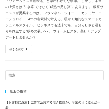
「ウォームビズ＝軽装化」と思われがちな季節。 しかし、本当
の上質さは“引き算”ではなく“成熟の足し算”にあります。 銀座ヴ
ェスタが提案するのは、 フランネル・ツイード・カシミヤ・コ
ーデュロイ── 4つの名素材で叶える、暖かく知的なスマートカ
ジュアルスタイル。 ビジネスでも週末でも、自分らしさと温も
りを両立する“秋冬の装い”へ。 ウォームビズを、美しくアップ
デートしませんか？
続きを読む
最近の投稿
【お客様に感謝】世界で活躍する若き医師が、卒業の日に選んだ一
着。