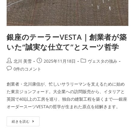
銀座のテーラーVESTA｜創業者が築
いた“誠実な仕立て”とスーツ哲学
北川 美雪
2025年11月18日
ヴェスタの強み
0件のコメント
創業者・北川康信が、忙しいサラリーマンを支えるために始め
た東京ジョンフォード。大企業への訪問販売から、イタリアと
英国で40以上の工房を巡り、独自の縫製工程を築くまで──銀座
オーダースーツVESTAの哲学が生まれた原点を紐解きます。
続きを読む