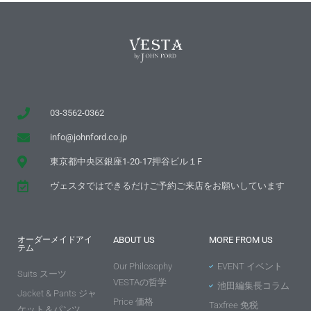
03-3562-0362
info@johnford.co.jp
東京都中央区銀座1-20-17押谷ビル１F
ヴェスタではできるだけご予約ご来店をお願いしています
オーダーメイドアイ
ABOUT US
MORE FROM US
テム
Our Philosophy
EVENT イベント
Suits スーツ
VESTAの哲学
池田編集長コラム
Jacket & Pants ジャ
Price 価格
Taxfree 免税
ケット＆パンツ