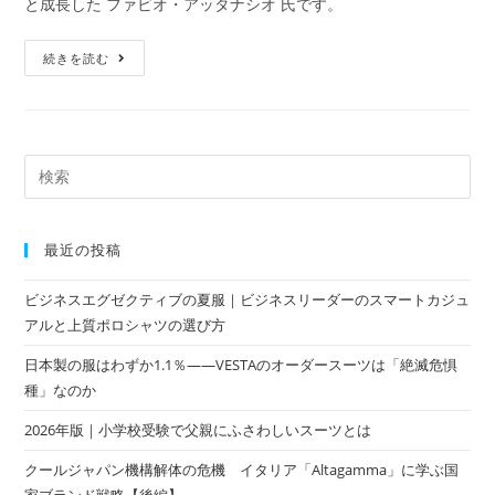
と成長した ファビオ・アッタナシオ 氏です。
続きを読む
最近の投稿
ビジネスエグゼクティブの夏服｜ビジネスリーダーのスマートカジュ
アルと上質ポロシャツの選び方
日本製の服はわずか1.1％——VESTAのオーダースーツは「絶滅危惧
種」なのか
2026年版｜小学校受験で父親にふさわしいスーツとは
クールジャパン機構解体の危機 イタリア「Altagamma」に学ぶ国
家ブランド戦略【後編】