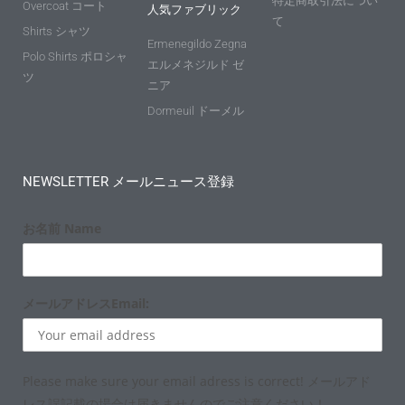
特定商取引法につい
Overcoat コート
人気ファブリック
て
Shirts シャツ
Ermenegildo Zegna
Polo Shirts ポロシャ
エルメネジルド ゼ
ツ
ニア
Dormeuil ドーメル
NEWSLETTER メールニュース登録
お名前 Name
メールアドレスEmail:
Please make sure your email adress is correct! メールアド
レス誤記載の場合は届きませんのでご注意ください！