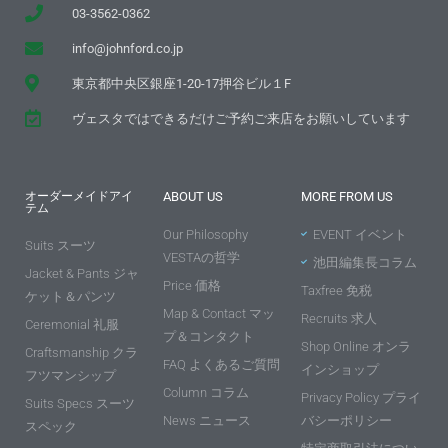
03-3562-0362
info@johnford.co.jp
東京都中央区銀座1-20-17押谷ビル１F
ヴェスタではできるだけご予約ご来店をお願いしています
オーダーメイドアイ
ABOUT US
MORE FROM US
テム
Our Philosophy
EVENT イベント
Suits スーツ
VESTAの哲学
池田編集長コラム
Jacket & Pants ジャ
Price 価格
Taxfree 免税
ケット＆パンツ
Map & Contact マッ
Recruits 求人
Ceremonial 礼服
プ＆コンタクト
Shop Online オンラ
Craftsmanship クラ
FAQ よくあるご質問
インショップ
フツマンシップ
Column コラム
Privacy Policy プライ
Suits Specs スーツ
News ニュース
バシーポリシー
スペック