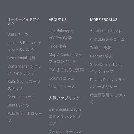
オーダーメイドアイ
ABOUT US
MORE FROM US
テム
Our Philosophy
EVENT イベント
Suits スーツ
VESTAの哲学
池田編集長コラム
Jacket & Pants ジャ
Price 価格
Taxfree 免税
ケット＆パンツ
Map & Contact マッ
Recruits 求人
Ceremonial 礼服
プ＆コンタクト
Shop Online オンラ
Craftsmanship クラ
FAQ よくあるご質問
インショップ
フツマンシップ
Column コラム
Privacy Policy プライ
Suits Specs スーツ
News ニュース
バシーポリシー
スペック
特定商取引法につい
Overcoat コート
人気ファブリック
て
Shirts シャツ
Ermenegildo Zegna
Polo Shirts ポロシャ
エルメネジルド ゼ
ツ
ニア
Dormeuil ドーメル