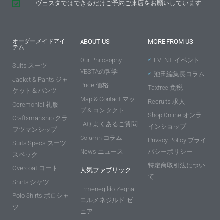
ヴェスタではできるだけご予約ご来店をお願いしています
オーダーメイドアイ
ABOUT US
MORE FROM US
テム
Our Philosophy
EVENT イベント
Suits スーツ
VESTAの哲学
池田編集長コラム
Jacket & Pants ジャ
Price 価格
Taxfree 免税
ケット＆パンツ
Map & Contact マッ
Recruits 求人
Ceremonial 礼服
プ＆コンタクト
Shop Online オンラ
Craftsmanship クラ
FAQ よくあるご質問
インショップ
フツマンシップ
Column コラム
Privacy Policy プライ
Suits Specs スーツ
News ニュース
バシーポリシー
スペック
特定商取引法につい
Overcoat コート
人気ファブリック
て
Shirts シャツ
Ermenegildo Zegna
Polo Shirts ポロシャ
エルメネジルド ゼ
ツ
ニア