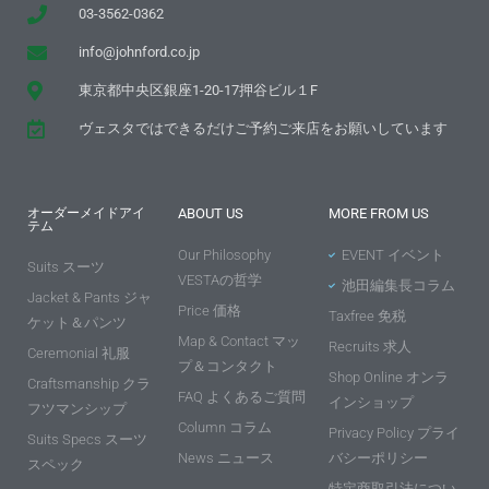
03-3562-0362
info@johnford.co.jp
東京都中央区銀座1-20-17押谷ビル１F
ヴェスタではできるだけご予約ご来店をお願いしています
オーダーメイドアイ
ABOUT US
MORE FROM US
テム
Our Philosophy
EVENT イベント
Suits スーツ
VESTAの哲学
池田編集長コラム
Jacket & Pants ジャ
Price 価格
Taxfree 免税
ケット＆パンツ
Map & Contact マッ
Recruits 求人
Ceremonial 礼服
プ＆コンタクト
Shop Online オンラ
Craftsmanship クラ
FAQ よくあるご質問
インショップ
フツマンシップ
Column コラム
Privacy Policy プライ
Suits Specs スーツ
News ニュース
バシーポリシー
スペック
特定商取引法につい