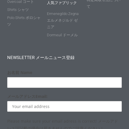
Overcoat コート
人気ファブリック
て
Shirts シャツ
Ermenegildo Zegna
Polo Shirts ポロシャ
エルメネジルド ゼ
ツ
ニア
Dormeuil ドーメル
NEWSLETTER メールニュース登録
お名前 Name
メールアドレスEmail:
Please make sure your email adress is correct! メールアド
レス誤記載の場合は届きませんのでご注意ください！