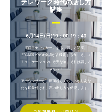
テレワーク時代の話し方
講座
6月14日(日)19：00-19：40
江口アナウンサーによる、話し方講座。
ZOOM等ビデオ会議が多様化する今こそ、コ
ミュニケーションに必要な物。それは話し方
スキル！
アナウンサーが、画面越しでもしっかりあな
たを印象付ける、声の出し方を伝授します。
ご参加無料：お申込は