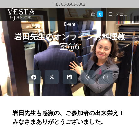
TEL 03-3562-0362
メニュー
0
Event
岩田先生のオンラインお料理教
室6/6
岩田先生も感激の、ご参加者の出来栄え！
みなさまありがとうございました。