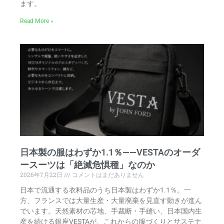
ます。
Read More »
日本製の服はわずか1.1％——VESTAのオーダ
ースーツは「絶滅危惧種」なのか
2026年7月22日
コメントはまだありません
日本で流通する衣料品のうち日本製はわずか1.1％。一
方、フランスでは大量生産・大量廃棄を見直す動きが進ん
でいます。天然素材の芯地、手裁断・手縫い、日本国内生
産を続ける銀座VESTAが、これからの服づくりとサステナ