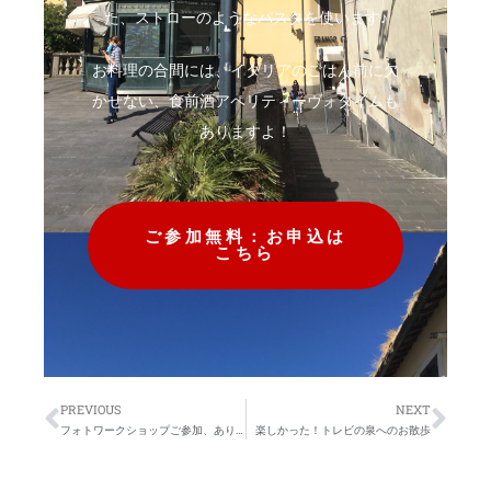
た、ストローのようなパスタを使います♪
お料理の合間には、イタリアのごはん前に欠
かせない、食前酒アペリティーヴォタイムも
ありますよ！
ご参加無料：お申込は
こちら
PREVIOUS
NEXT
フォトワークショップご参加、ありがとうございました
楽しかった！トレビの泉へのお散歩