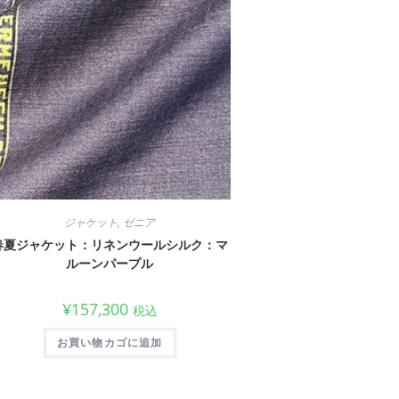
ジャケット
,
ゼニア
春夏ジャケット：リネンウールシルク：マ
ルーンパープル
¥
157,300
税込
お買い物カゴに追加