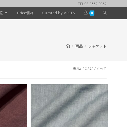
TEL 03-3562-0362
覧
Price価格
Curated by VESTA
0
>
商品
>
ジャケット
表示:
12
24
すべて