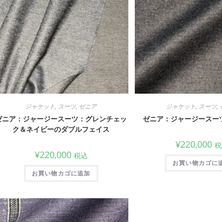
ジャケット
,
スーツ
,
ゼニア
ジャケット
,
スーツ
,
ゼニア：ジャージースーツ：グレンチェッ
ゼニア：ジャージースー
ク＆ネイビーのダブルフェイス
¥
220,000
税
¥
220,000
税込
お買い物カゴに
お買い物カゴに追加