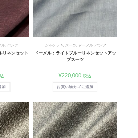
メル
,
パンツ
ジャケット
,
スーツ
,
ドーメル
,
パンツ
ルリネンセット
ドーメル：ライトブルーリネンセットアッ
ツ
プスーツ
¥
220,000
込
税込
追加
お買い物カゴに追加