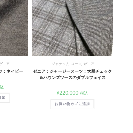
ゼニア
ジャケット
,
スーツ
,
ゼニア
ツ：ネイビー
ゼニア：ジャージースーツ：大胆チェック
＆ハウンズツースのダブルフェイス
込
¥
220,000
税込
追加
お買い物カゴに追加