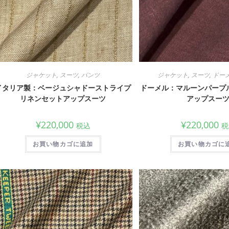
ジャケット
,
スーツ
,
パンツ
ジャケット
,
スーツ
,
ドー
イタリア製：ベージュシャドーストライプ
ドーメル：マルーンパープ
リネンセットアップスーツ
アップスー
¥
220,000
¥
220,000
税込
税
お買い物カゴに追加
お買い物カゴに