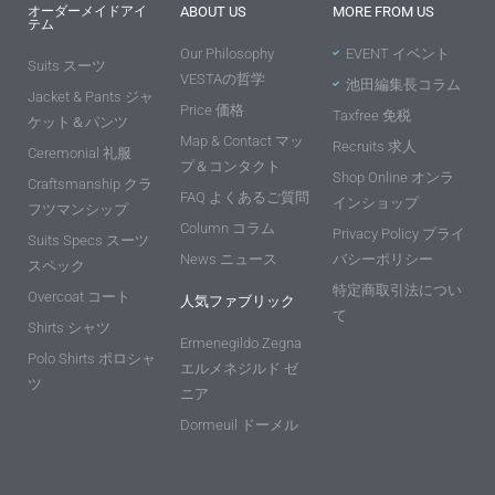
オーダーメイドアイ
ABOUT US
MORE FROM US
テム
Our Philosophy
EVENT イベント
Suits スーツ
VESTAの哲学
池田編集長コラム
Jacket & Pants ジャ
Price 価格
Taxfree 免税
ケット＆パンツ
Map & Contact マッ
Recruits 求人
Ceremonial 礼服
プ＆コンタクト
Shop Online オンラ
Craftsmanship クラ
FAQ よくあるご質問
インショップ
フツマンシップ
Column コラム
Privacy Policy プライ
Suits Specs スーツ
News ニュース
バシーポリシー
スペック
特定商取引法につい
Overcoat コート
人気ファブリック
て
Shirts シャツ
Ermenegildo Zegna
Polo Shirts ポロシャ
エルメネジルド ゼ
ツ
ニア
Dormeuil ドーメル