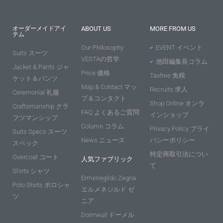
オーダーメイドアイ
ABOUT US
MORE FROM US
テム
Our Philosophy
EVENT イベント
Suits スーツ
VESTAの哲学
池田編集長コラム
Jacket & Pants ジャ
Price 価格
Taxfree 免税
ケット＆パンツ
Map & Contact マッ
Recruits 求人
Ceremonial 礼服
プ＆コンタクト
Shop Online オンラ
Craftsmanship クラ
FAQ よくあるご質問
インショップ
フツマンシップ
Column コラム
Privacy Policy プライ
Suits Specs スーツ
News ニュース
バシーポリシー
スペック
特定商取引法につい
Overcoat コート
人気ファブリック
て
Shirts シャツ
Ermenegildo Zegna
Polo Shirts ポロシャ
エルメネジルド ゼ
ツ
ニア
Dormeuil ドーメル