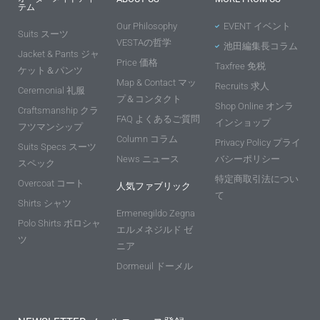
テム
Our Philosophy
EVENT イベント
Suits スーツ
VESTAの哲学
池田編集長コラム
Jacket & Pants ジャ
Price 価格
Taxfree 免税
ケット＆パンツ
Map & Contact マッ
Recruits 求人
Ceremonial 礼服
プ＆コンタクト
Shop Online オンラ
Craftsmanship クラ
FAQ よくあるご質問
インショップ
フツマンシップ
Column コラム
Privacy Policy プライ
Suits Specs スーツ
News ニュース
バシーポリシー
スペック
特定商取引法につい
Overcoat コート
人気ファブリック
て
Shirts シャツ
Ermenegildo Zegna
Polo Shirts ポロシャ
エルメネジルド ゼ
ツ
ニア
Dormeuil ドーメル