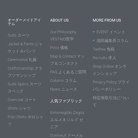
オーダーメイドアイ
ABOUT US
MORE FROM US
テム
Our Philosophy
EVENT イベント
Suits スーツ
VESTAの哲学
池田編集長コラム
Jacket & Pants ジャ
Price 価格
Taxfree 免税
ケット＆パンツ
Map & Contact マッ
Recruits 求人
Ceremonial 礼服
プ＆コンタクト
Shop Online オンラ
Craftsmanship クラ
FAQ よくあるご質問
インショップ
フツマンシップ
Column コラム
Privacy Policy プライ
Suits Specs スーツ
News ニュース
バシーポリシー
スペック
特定商取引法につい
Overcoat コート
人気ファブリック
て
Shirts シャツ
Ermenegildo Zegna
Polo Shirts ポロシャ
エルメネジルド ゼ
ツ
ニア
Dormeuil ドーメル