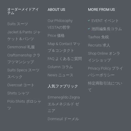
オーダーメイドアイ
ABOUT US
MORE FROM US
テム
Our Philosophy
EVENT イベント
Suits スーツ
VESTAの哲学
池田編集長コラム
Jacket & Pants ジャ
Price 価格
Taxfree 免税
ケット＆パンツ
Map & Contact マッ
Recruits 求人
Ceremonial 礼服
プ＆コンタクト
Shop Online オンラ
Craftsmanship クラ
FAQ よくあるご質問
インショップ
フツマンシップ
Column コラム
Privacy Policy プライ
Suits Specs スーツ
News ニュース
バシーポリシー
スペック
特定商取引法につい
Overcoat コート
人気ファブリック
て
Shirts シャツ
Ermenegildo Zegna
Polo Shirts ポロシャ
エルメネジルド ゼ
ツ
ニア
Dormeuil ドーメル