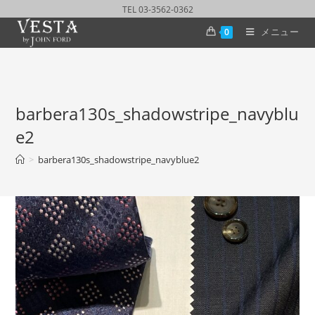
TEL 03-3562-0362
メニュー
0
barbera130s_shadowstripe_navyblu
e2
>
barbera130s_shadowstripe_navyblue2