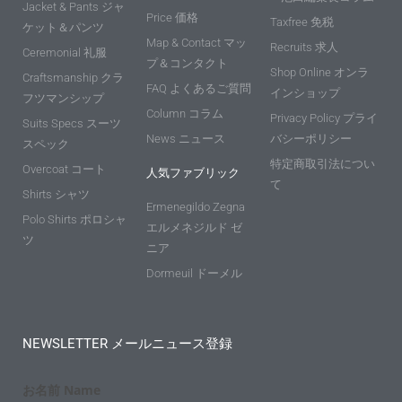
Jacket & Pants ジャ
Price 価格
Taxfree 免税
ケット＆パンツ
Map & Contact マッ
Recruits 求人
Ceremonial 礼服
プ＆コンタクト
Shop Online オンラ
Craftsmanship クラ
FAQ よくあるご質問
インショップ
フツマンシップ
Column コラム
Privacy Policy プライ
Suits Specs スーツ
News ニュース
バシーポリシー
スペック
特定商取引法につい
Overcoat コート
人気ファブリック
て
Shirts シャツ
Ermenegildo Zegna
Polo Shirts ポロシャ
エルメネジルド ゼ
ツ
ニア
Dormeuil ドーメル
NEWSLETTER メールニュース登録
お名前 Name