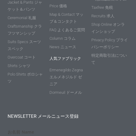
Jacket & Pants ジャ
Price 価格
Taxfree 免税
ケット＆パンツ
Map & Contact マッ
Recruits 求人
Ceremonial 礼服
プ＆コンタクト
Shop Online オンラ
Craftsmanship クラ
FAQ よくあるご質問
インショップ
フツマンシップ
Column コラム
Privacy Policy プライ
Suits Specs スーツ
News ニュース
バシーポリシー
スペック
特定商取引法につい
Overcoat コート
人気ファブリック
て
Shirts シャツ
Ermenegildo Zegna
Polo Shirts ポロシャ
エルメネジルド ゼ
ツ
ニア
Dormeuil ドーメル
NEWSLETTER メールニュース登録
お名前 Name