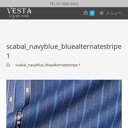
TEL 03-3562-0362
メニュー
0
scabal_navyblue_bluealternatestripe
1
>
scabal_navyblue_bluealternatestripe 1