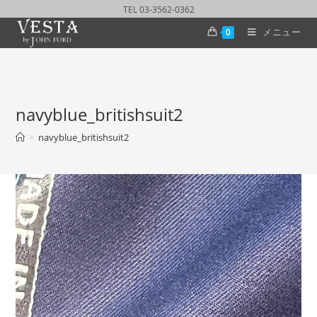
TEL 03-3562-0362
メニュー
0
navyblue_britishsuit2
>
navyblue_britishsuit2