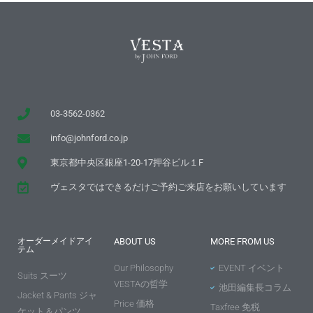
03-3562-0362
info@johnford.co.jp
東京都中央区銀座1-20-17押谷ビル１F
ヴェスタではできるだけご予約ご来店をお願いしています
オーダーメイドアイ
ABOUT US
MORE FROM US
テム
Our Philosophy
EVENT イベント
Suits スーツ
VESTAの哲学
池田編集長コラム
Jacket & Pants ジャ
Price 価格
Taxfree 免税
ケット＆パンツ