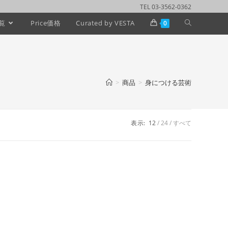
TEL 03-3562-0362
覧
Price価格
Curated by VESTA
0
>
商品
>
身につける芸術
表示:
12
24
すべて