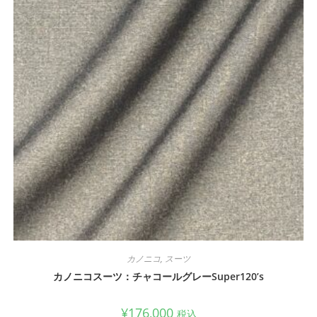
カノニコ
,
スーツ
カノニコスーツ：チャコールグレーSuper120’s
¥
176,000
税込