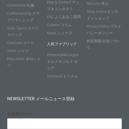
Map & Contact マッ
Recruits 求人
Ceremonial 礼服
プ＆コンタクト
Shop Online オンラ
Craftsmanship クラ
FAQ よくあるご質問
インショップ
フツマンシップ
Column コラム
Privacy Policy プライ
Suits Specs スーツ
News ニュース
バシーポリシー
スペック
特定商取引法につい
Overcoat コート
人気ファブリック
て
Shirts シャツ
Ermenegildo Zegna
Polo Shirts ポロシャ
エルメネジルド ゼ
ツ
ニア
Dormeuil ドーメル
NEWSLETTER メールニュース登録
お名前 Name