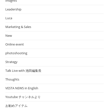
Insights
Leadership
Luca
Marketing & Sales
New
Online event
photoshooting
Strategy
Talk Live with 池田編集長
Thoughts
VESTA NEWS in English
Youtube チャンネルより
お勧めアイテム