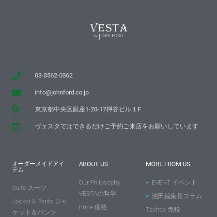
03-3562-0362
info@johnford.co.jp
東京都中央区銀座1-20-17押谷ビル１F
ヴェスタではできるだけご予約ご来店をお願いしています
オーダーメイドアイ
ABOUT US
MORE FROM US
テム
Our Philosophy
EVENT イベント
Suits スーツ
VESTAの哲学
池田編集長コラム
Jacket & Pants ジャ
Price 価格
Taxfree 免税
ケット＆パンツ