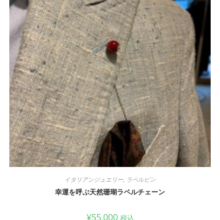
イタリアンジュエリー
,
ラペルピン
幸運を呼ぶ天然珊瑚ラペルチェーン
¥
55,000
税込