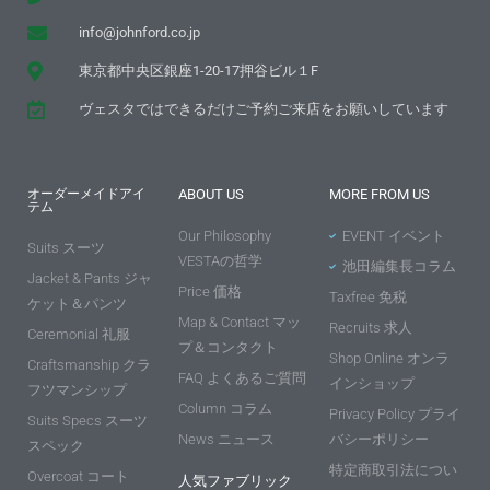
info@johnford.co.jp
東京都中央区銀座1-20-17押谷ビル１F
ヴェスタではできるだけご予約ご来店をお願いしています
オーダーメイドアイ
ABOUT US
MORE FROM US
テム
Our Philosophy
EVENT イベント
Suits スーツ
VESTAの哲学
池田編集長コラム
Jacket & Pants ジャ
Price 価格
Taxfree 免税
ケット＆パンツ
Map & Contact マッ
Recruits 求人
Ceremonial 礼服
プ＆コンタクト
Shop Online オンラ
Craftsmanship クラ
FAQ よくあるご質問
インショップ
フツマンシップ
Column コラム
Privacy Policy プライ
Suits Specs スーツ
News ニュース
バシーポリシー
スペック
特定商取引法につい
Overcoat コート
人気ファブリック