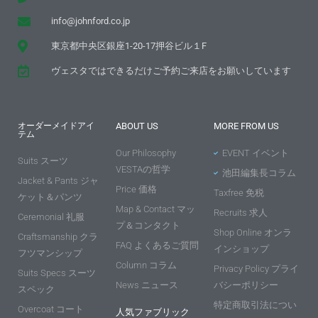
info@johnford.co.jp
東京都中央区銀座1-20-17押谷ビル１F
ヴェスタではできるだけご予約ご来店をお願いしています
オーダーメイドアイ
ABOUT US
MORE FROM US
テム
Our Philosophy
EVENT イベント
Suits スーツ
VESTAの哲学
池田編集長コラム
Jacket & Pants ジャ
Price 価格
Taxfree 免税
ケット＆パンツ
Map & Contact マッ
Recruits 求人
Ceremonial 礼服
プ＆コンタクト
Shop Online オンラ
Craftsmanship クラ
FAQ よくあるご質問
インショップ
フツマンシップ
Column コラム
Privacy Policy プライ
Suits Specs スーツ
News ニュース
バシーポリシー
スペック
特定商取引法につい
Overcoat コート
人気ファブリック