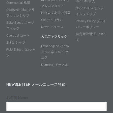
Recruits 求人
Ceremonial 礼服
プ＆コンタクト
Shop Online オンラ
Craftsmanship クラ
FAQ よくあるご質問
インショップ
フツマンシップ
Column コラム
Privacy Policy プライ
Suits Specs スーツ
News ニュース
バシーポリシー
スペック
特定商取引法につい
Overcoat コート
人気ファブリック
て
Shirts シャツ
Ermenegildo Zegna
Polo Shirts ポロシャ
エルメネジルド ゼ
ツ
ニア
Dormeuil ドーメル
NEWSLETTER メールニュース登録
お名前 Name