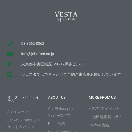
03-3562-0362
info@johnford.co.jp
東京都中央区銀座1-20-17押谷ビル１F
ヴェスタではできるだけご予約ご来店をお願いしています
オーダーメイドアイ
ABOUT US
MORE FROM US
テム
Our Philosophy
EVENT イベント
Suits スーツ
VESTAの哲学
池田編集長コラム
Jacket & Pants ジャ
Price 価格
Taxfree 免税
ケット＆パンツ
Map & Contact マッ