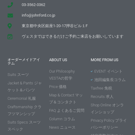
03-3562-0362
info@johnford.co.jp
東京都中央区銀座1-20-17押谷ビル１F
ヴェスタではできるだけご予約ご来店をお願いしています
オーダーメイドアイ
ABOUT US
MORE FROM US
テム
Our Philosophy
EVENT イベント
Suits スーツ
VESTAの哲学
池田編集長コラム
Jacket & Pants ジャ
Price 価格
Taxfree 免税
ケット＆パンツ
Map & Contact マッ
Recruits 求人
Ceremonial 礼服
プ＆コンタクト
Shop Online オンラ
Craftsmanship クラ
FAQ よくあるご質問
インショップ
フツマンシップ
Column コラム
Privacy Policy プライ
Suits Specs スーツ
News ニュース
バシーポリシー
スペック