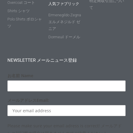
特定商取引法につい
Overcoat コート
人気ファブリック
て
Shirts シャツ
Ermenegildo Zegna
Polo Shirts ポロシャ
エルメネジルド ゼ
ツ
ニア
Dormeuil ドーメル
NEWSLETTER メールニュース登録
お名前 Name
メールアドレスEmail:
Please make sure your email adress is correct! メールアド