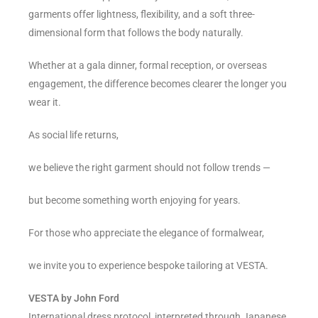
garments offer lightness, flexibility, and a soft three-
dimensional form that follows the body naturally.
Whether at a gala dinner, formal reception, or overseas
engagement, the difference becomes clearer the longer you
wear it.
As social life returns,
we believe the right garment should not follow trends —
but become something worth enjoying for years.
For those who appreciate the elegance of formalwear,
we invite you to experience bespoke tailoring at VESTA.
VESTA by John Ford
International dress protocol, interpreted through Japanese