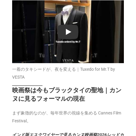
Play
一着のタキシードが、夜を変える｜Tuxedo for Mr.T by
VESTA
映画祭は今もブラックタイの聖地｜カン
ヌに見るフォーマルの現在
まず象徴的なのが、毎年世界の視線を集める Cannes Film
Festival。
インド版エスクワイヤーで見るカンヌ映画祭2026レッドカ