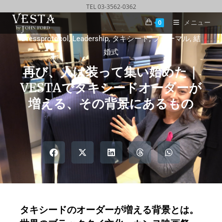
TEL 03-3562-0362
メニュー
0
Dressprotocol
,
Leadership
,
タキシード
,
フォーマル
,
結
婚式
再び、人は装って集い始めた｜
VESTAでタキシードオーダーが
増える、その背景にあるもの
タキシードのオーダーが増える背景とは。