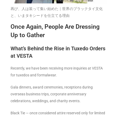
再び、人は装って集い始めた｜世界のブラックタイ文化
と、いまタキシードを仕立てる理由
Once Again, People Are Dressing
Up to Gather
What’s Behind the Rise in Tuxedo Orders
at VESTA
Recently, we have been receiving more inquiries at VESTA
for tuxedos and formalwear.
Gala dinners, award ceremonies, receptions during
overseas business trips, corporate anniversary
celebrations, weddings, and charity events.
Black Tie — once considered attire reserved only for limited