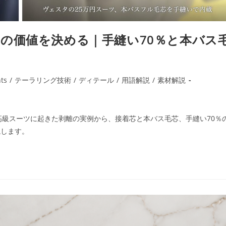
の価値を決める｜手縫い70％と本バス
ts
/
テーラリング技術
/
ディテール
/
用語解説
/
素材解説
高級スーツに起きた剥離の実例から、接着芯と本バス毛芯、手縫い70％
説します。