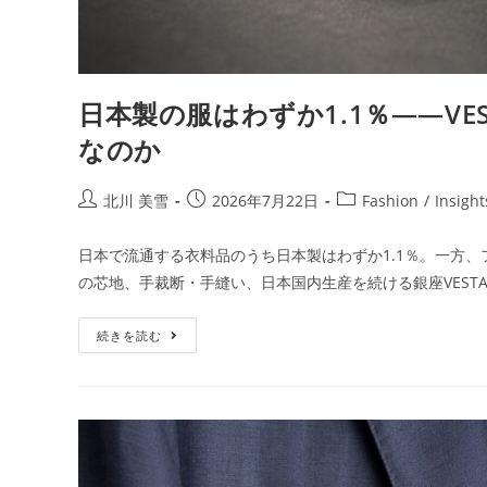
日本製の服はわずか1.1％——V
なのか
北川 美雪
2026年7月22日
Fashion
/
Insight
日本で流通する衣料品のうち日本製はわずか1.1％。一方
の芯地、手裁断・手縫い、日本国内生産を続ける銀座VES
続きを読む