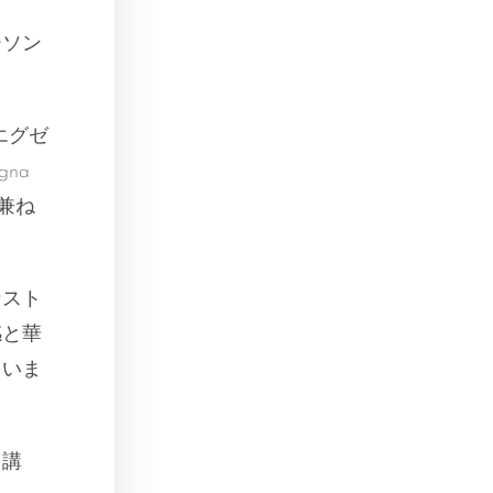
ーソン
のエグゼ
gna
を兼ね
なスト
感と華
ていま
、講