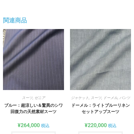
関連商品
スーツ
,
ゼニア
ジャケット
,
スーツ
,
ドーメル
,
パンツ
ブルー：超涼しい＆驚異のシワ
ドーメル：ライトブルーリネン
回復力の天然素材スーツ
セットアップスーツ
¥
264,000
¥
220,000
税込
税込