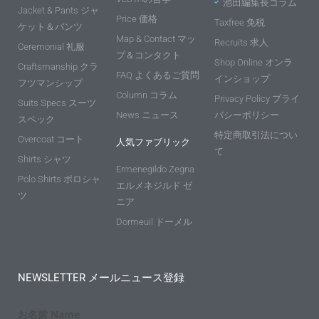
池田編集長コラム
Jacket & Pants ジャ
Price 価格
Taxfree 免税
ケット＆パンツ
Map & Contact マッ
Recruits 求人
Ceremonial 礼服
プ＆コンタクト
Shop Online オンラ
Craftsmanship クラ
FAQ よくあるご質問
インショップ
フツマンシップ
Column コラム
Privacy Policy プライ
Suits Specs スーツ
News ニュース
バシーポリシー
スペック
特定商取引法につい
Overcoat コート
人気ファブリック
て
Shirts シャツ
Ermenegildo Zegna
Polo Shirts ポロシャ
エルメネジルド ゼ
ツ
ニア
Dormeuil ドーメル
NEWSLETTER メールニュース登録
お名前 Name