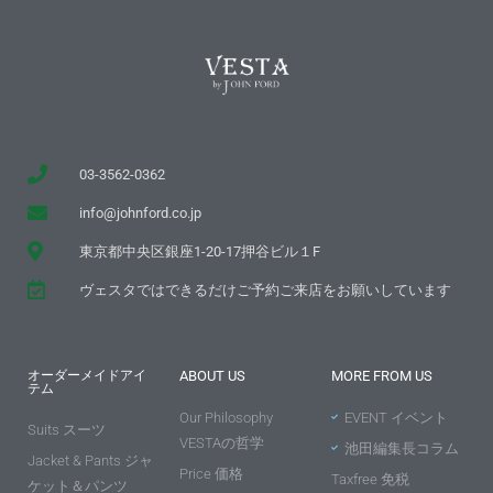
03-3562-0362
info@johnford.co.jp
東京都中央区銀座1-20-17押谷ビル１F
ヴェスタではできるだけご予約ご来店をお願いしています
オーダーメイドアイ
ABOUT US
MORE FROM US
テム
Our Philosophy
EVENT イベント
Suits スーツ
VESTAの哲学
池田編集長コラム
Jacket & Pants ジャ
Price 価格
Taxfree 免税
ケット＆パンツ