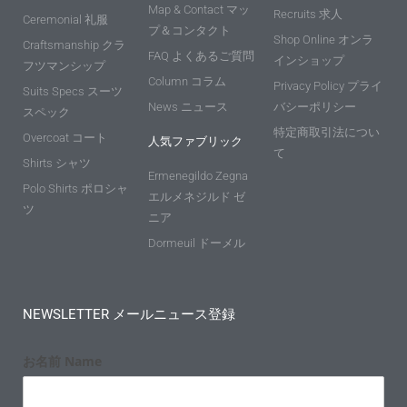
Map & Contact マッ
Recruits 求人
Ceremonial 礼服
プ＆コンタクト
Shop Online オンラ
Craftsmanship クラ
FAQ よくあるご質問
インショップ
フツマンシップ
Column コラム
Privacy Policy プライ
Suits Specs スーツ
News ニュース
バシーポリシー
スペック
特定商取引法につい
Overcoat コート
人気ファブリック
て
Shirts シャツ
Ermenegildo Zegna
Polo Shirts ポロシャ
エルメネジルド ゼ
ツ
ニア
Dormeuil ドーメル
NEWSLETTER メールニュース登録
お名前 Name