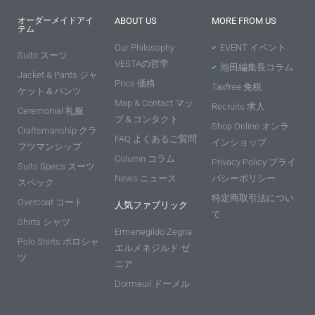
オーダーメイドアイ
ABOUT US
MORE FROM US
テム
Our Philosophy
EVENT イベント
Suits スーツ
VESTAの哲学
池田編集長コラム
Jacket & Pants ジャ
Price 価格
Taxfree 免税
ケット＆パンツ
Map & Contact マッ
Recruits 求人
Ceremonial 礼服
プ＆コンタクト
Shop Online オンラ
Craftsmanship クラ
FAQ よくあるご質問
インショップ
フツマンシップ
Column コラム
Privacy Policy プライ
Suits Specs スーツ
News ニュース
バシーポリシー
スペック
特定商取引法につい
Overcoat コート
人気ファブリック
て
Shirts シャツ
Ermenegildo Zegna
Polo Shirts ポロシャ
エルメネジルド ゼ
ツ
ニア
Dormeuil ドーメル