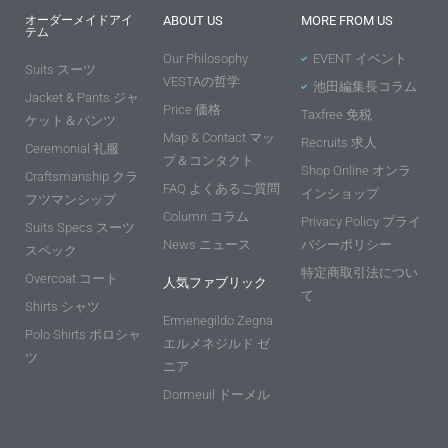
オーダーメイドアイ
ABOUT US
MORE FROM US
テム
Our Philosophy
EVENT イベント
Suits スーツ
VESTAの哲学
池田編集長コラム
Jacket & Pants ジャ
Price 価格
Taxfree 免税
ケット＆パンツ
Map & Contact マッ
Recruits 求人
Ceremonial 礼服
プ＆コンタクト
Shop Online オンラ
Craftsmanship クラ
FAQ よくあるご質問
インショップ
フツマンシップ
Column コラム
Privacy Policy プライ
Suits Specs スーツ
News ニュース
バシーポリシー
スペック
特定商取引法につい
Overcoat コート
人気ファブリック
て
Shirts シャツ
Ermenegildo Zegna
Polo Shirts ポロシャ
エルメネジルド ゼ
ツ
ニア
Dormeuil ドーメル