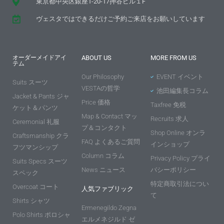
東京都中央区銀座1-20-17押谷ビル１F
ヴェスタではできるだけご予約ご来店をお願いしています
オーダーメイドアイ
ABOUT US
MORE FROM US
テム
Our Philosophy
EVENT イベント
Suits スーツ
VESTAの哲学
池田編集長コラム
Jacket & Pants ジャ
Price 価格
Taxfree 免税
ケット＆パンツ
Map & Contact マッ
Recruits 求人
Ceremonial 礼服
プ＆コンタクト
Shop Online オンラ
Craftsmanship クラ
FAQ よくあるご質問
インショップ
フツマンシップ
Column コラム
Privacy Policy プライ
Suits Specs スーツ
News ニュース
バシーポリシー
スペック
特定商取引法につい
Overcoat コート
人気ファブリック
て
Shirts シャツ
Ermenegildo Zegna
Polo Shirts ポロシャ
エルメネジルド ゼ