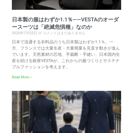
日本製の服はわずか1.1％——VESTAのオーダ
ースーツは「絶滅危惧種」なのか
2026年7月22日
コメントはまだありません
日本で流通する衣料品のうち日本製はわずか1.1％。一
方、フランスでは大量生産・大量廃棄を見直す動きが進ん
でいます。天然素材の芯地、手裁断・手縫い、日本国内生
産を続ける銀座VESTAが、これからの服づくりとサステナ
ブルファッションを考えます。
Read More »