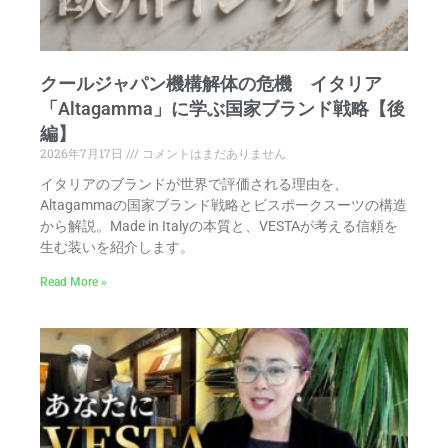
クールジャパン機構解体の危機 イタリア
「Altagamma」に学ぶ国家ブランド戦略【後
編】
2026年7月17日
コメントはまだありません
イタリアのブランドが世界で評価される理由を、
Altagammaの国家ブランド戦略とビスポークスーツの構造
から解説。Made in Italyの本質と、VESTAが考える信頼を
生む装いを紹介します。
Read More »