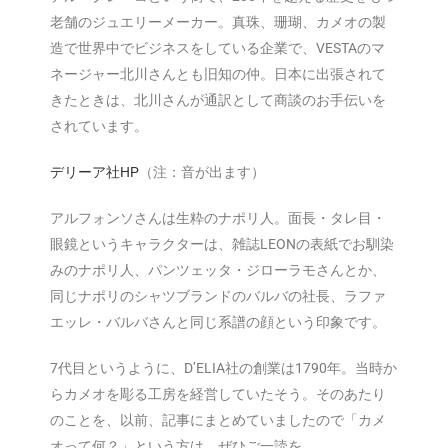
老舗のジュエリーメーカー。真珠、珊瑚、カメオの製
造で世界中でビジネスをしている企業で、VESTAのマ
ネージャー北川さんとも旧知の仲。日本に出張されて
きたときは、北川さんが通訳として商談のお手伝いを
されています。
デリーア社HP
（注：音が出ます）
アルフォンソさんは生粋のナポリ人。面長・タレ目・
眼鏡というキャラクターは、雑誌LEONの表紙でお馴染
みのナポリ人、パンツェッタ・ジローラモさんとか、
同じナポリのシャツブランドのバルバの社長、ラファ
エッレ・バルバさんと同じ系譜の顔という印象です。
7代目というように、D’ELIA社の創業は1790年。当時か
らカメオを彫る工房を経営していたそう。そのあたり
のことを、以前、記事にまとめていましたので「カメ
オって何？」という方は、ぜひご一読を。