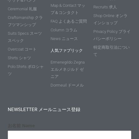
ケット＆パンツ
Map & Contact マッ
Recruits 求人
Ceremonial 礼服
プ＆コンタクト
Shop Online オンラ
Craftsmanship クラ
FAQ よくあるご質問
インショップ
フツマンシップ
Column コラム
Privacy Policy プライ
Suits Specs スーツ
News ニュース
バシーポリシー
スペック
特定商取引法につい
Overcoat コート
人気ファブリック
て
Shirts シャツ
Ermenegildo Zegna
Polo Shirts ポロシャ
エルメネジルド ゼ
ツ
ニア
Dormeuil ドーメル
NEWSLETTER メールニュース登録
お名前 Name