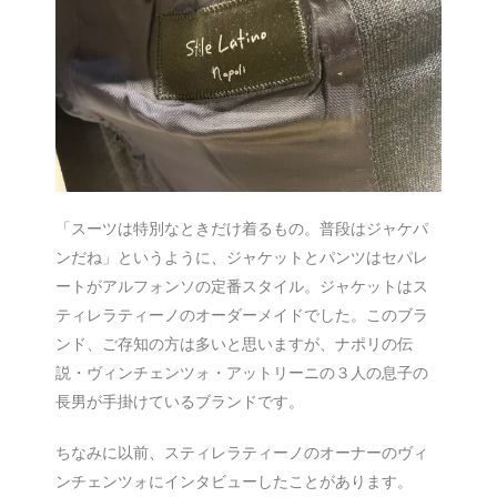
「スーツは特別なときだけ着るもの。普段はジャケパ
ンだね」というように、ジャケットとパンツはセパレ
ートがアルフォンソの定番スタイル。ジャケットはス
ティレラティーノのオーダーメイドでした。このブラ
ンド、ご存知の方は多いと思いますが、ナポリの伝
説・ヴィンチェンツォ・アットリーニの３人の息子の
長男が手掛けているブランドです。
ちなみに以前、スティレラティーノのオーナーのヴィ
ンチェンツォにインタビューしたことがあります。