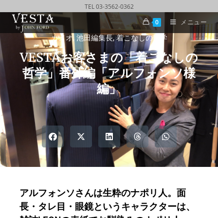
TEL 03-3562-0362
メニュー
0
カメオ
,
池田編集長
,
着こなしの哲学
VESTAお客さまの「着こなしの
哲学」番外編「アルフォンソ様
編」
アルフォンソさんは生粋のナポリ人。面
長・タレ目・眼鏡というキャラクターは、