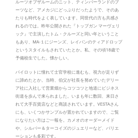
ルーツオブザルームのニット、ティンバーランドのブ
ーツなど、アメカジにどっぷりだったようで、そのあ
たりも時代をよく表しています。同世代の方も共感さ
れるのでは。昨年公開された『トップガン マーヴェリ
ック』で主演したトム・クルーズと同い年ということ
もあり、MA-１にジーンズ、レイバンのティアドロップ
というスタイルもされていたとか。私、その頃18歳で
予備校生でした。懐かしい。
パイロットに憧れて士官学校に進むも、視力が足りず
に諦めたとか。当時、伯父が社長を努めていたデリー
ア社に入社して営業畑からコツコツと地道にビジネス
街道を歩んで来られました。いまも年に数回、来日さ
れて大手百貨店などと商談されています。VESTAさん
にも、いくつかサンプルが置かれていますので、ご覧
になりたい方はご一報を。カメオのオーダーメイド
や、シルバー＆ターコイズのジュエリーなど、バリエ
ーションも多彩です。