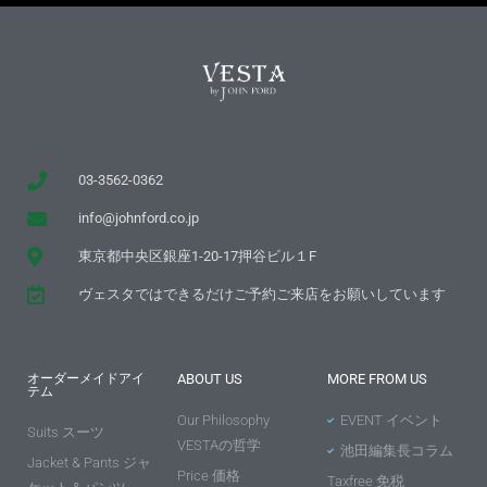
03-3562-0362
info@johnford.co.jp
東京都中央区銀座1-20-17押谷ビル１F
ヴェスタではできるだけご予約ご来店をお願いしています
オーダーメイドアイ
ABOUT US
MORE FROM US
テム
Our Philosophy
EVENT イベント
Suits スーツ
VESTAの哲学
池田編集長コラム
Jacket & Pants ジャ
Price 価格
Taxfree 免税