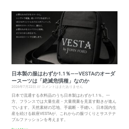
日本製の服はわずか1.1％——VESTAのオーダ
ースーツは「絶滅危惧種」なのか
2026年7月22日
コメントはまだありません
日本で流通する衣料品のうち日本製はわずか1.1％。一
方、フランスでは大量生産・大量廃棄を見直す動きが進ん
でいます。天然素材の芯地、手裁断・手縫い、日本国内生
産を続ける銀座VESTAが、これからの服づくりとサステナ
ブルファッションを考えます。