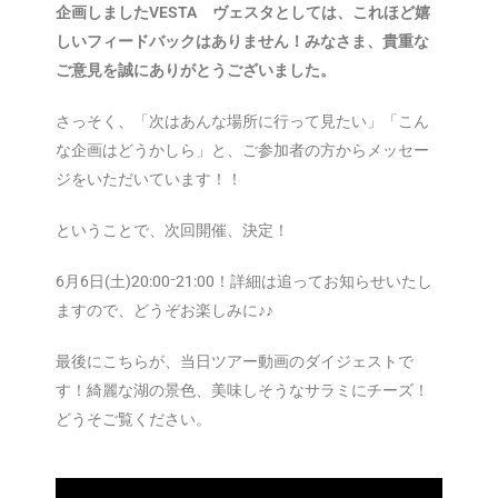
企画しましたVESTA ヴェスタとしては、これほど嬉
しいフィードバックはありません！みなさま、貴重な
ご意見を誠にありがとうございました。
さっそく、「次はあんな場所に行って見たい」「こん
な企画はどうかしら」と、ご参加者の方からメッセー
ジをいただいています！！
ということで、次回開催、決定！
6月6日(土)20:00⁻21:00！詳細は追ってお知らせいたし
ますので、どうぞお楽しみに♪♪
最後にこちらが、当日ツアー動画のダイジェストで
す！綺麗な湖の景色、美味しそうなサラミにチーズ！
どうそご覧ください。