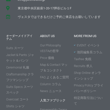
東京都中央区銀座1-20-17押谷ビル１F
ヴェスタではできるだけご予約ご来店をお願いしています
オーダーメイドアイ
ABOUT US
MORE FROM US
テム
Our Philosophy
EVENT イベント
Suits スーツ
VESTAの哲学
池田編集長コラム
Jacket & Pants ジャ
Price 価格
Taxfree 免税
ケット＆パンツ
Map & Contact マッ
Recruits 求人
Ceremonial 礼服
プ＆コンタクト
Shop Online オンラ
Craftsmanship クラ
FAQ よくあるご質問
インショップ
フツマンシップ
Column コラム
Privacy Policy プライ
Suits Specs スーツ
News ニュース
バシーポリシー
スペック
特定商取引法につい
Overcoat コート
人気ファブリック
て
Shirts シャツ
Ermenegildo Zegna