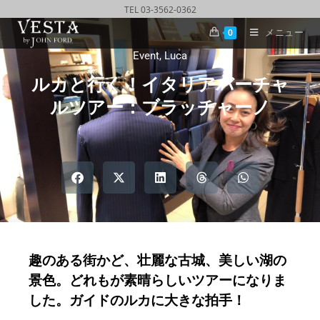
TEL 03-3562-0362
メニュー
0
Event
,
Luca
ルカと行く！イタリアバーチャ
ルツアー：ブラッチャーノ
趣のある街かど、壮麗な古城、美しい湖の
景色。どれもが素晴らしいツアーになりま
した。ガイドのルカに大きな拍手！